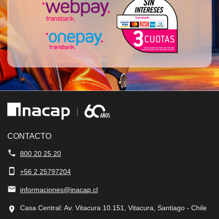
CONTACTO
phone
800 20 25 20
smartphone
+56 2 25797204
mail
informaciones@inacap.cl
Casa Central: Av. Vitacura 10.151, Vitacura, Santiago - Chile
location_on