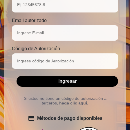
Email autorizado
Código de Autorización
Si usted no tiene un código de autorización a
terceros,
haga clic aquí.
credit_card
Métodos de pago disponibles